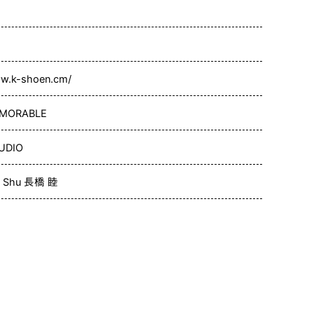
ww.k-shoen.cm/
EMORABLE
UDIO
hu Shu 長橋 睦